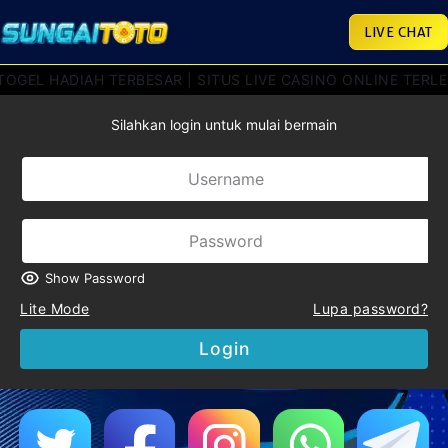
LIVE CHAT
OGEL HADIAH TERBESAR | SITUS LIVE CASINO ONLINE TERL
Silahkan login untuk mulai bermain
Show Password
Lite Mode
Lupa password?
Login